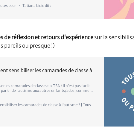
nutes pour
Tatiana bidie dit :
es de réflexion et retours d'expérience
sur la sensibilis
s pareils ou presque !)
t sensibiliser les camarades de classe à
r les camarades de classe aux TSA ? Il n’est pas facile
parler de l’autisme aux autres enfants/ados, comment
uestions sur les comportements “bizarres”, comment
arfois, expliquer la raison des aménagements scolaires,
sibiliser les camarades de classe à l'autisme ? | Tous