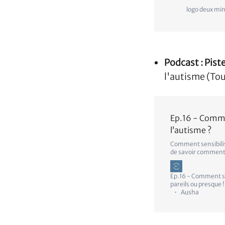
logo deux mi
Podcast : Pist
l'autisme (Tou
Ep.16 - Commen
l’autisme ?
Comment sensibilise
de savoir comment 
accueillir leurs q
apaiser les peurs p
ou encore…
Ep.16 - Comment sen
pareils ou presque !
Ausha