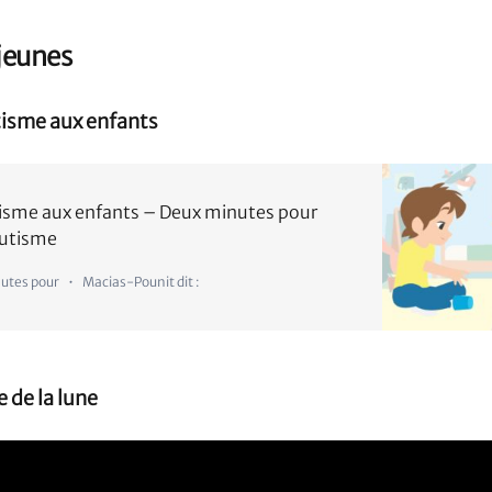
 jeunes
tisme aux enfants
utisme aux enfants – Deux minutes pour
autisme
nutes pour
Macias-Pounit dit :
e de la lune