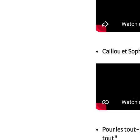
Caillou et Sop
Pour les tout-
tout"