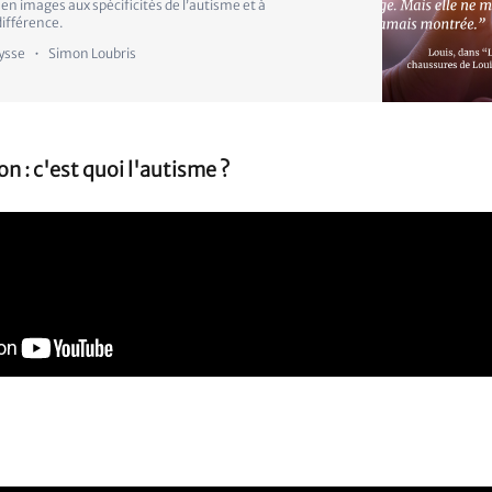
 en images aux spécificités de l’autisme et à
différence.
lysse
Simon Loubris
ion : c'est quoi l'autisme ?