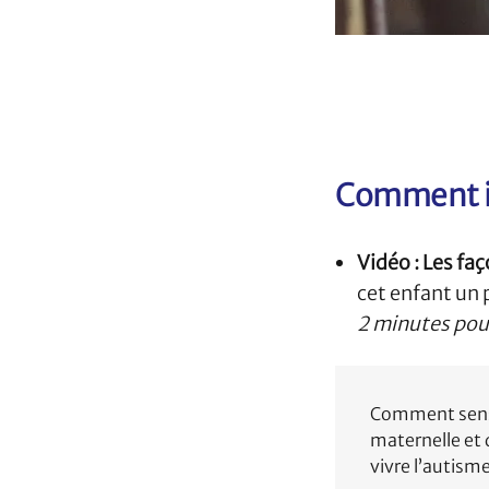
Comment in
Vidéo :
Les faç
cet enfant un 
2 minutes pou
Comment sensib
maternelle et
vivre l’autism