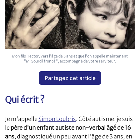
Mon fils Hector, vers l'âge de 5 ans et que l'on appelle maintenant 
"M. Sourcil froncé", accompagné de votre serviteur.
Partagez cet article
Qui écrit ?
Je m'appelle
Simon Loubris
. Côté autisme, je suis
le
père d'un enfant autiste non-verbal âgé de 16
ans
, diagnostiqué un peu avant l'âge de 3 ans, en