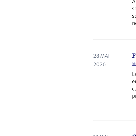
A
s
s
n
f
n
F
28 MAI
n
2026
L
e
c
p