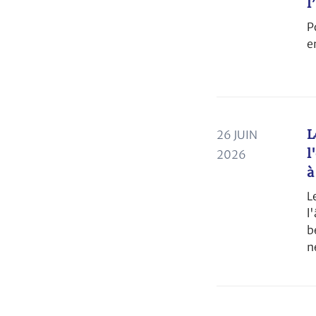
l
P
e
L
26 JUIN
l
2026
à
L
l
b
n