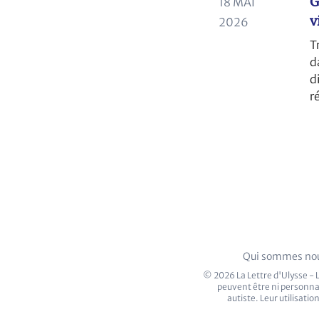
G
18 MAI
v
2026
T
d
d
r
e
Qui sommes nou
© 2026 La Lettre d'Ulysse - L
peuvent être ni personnal
autiste. Leur utilisati