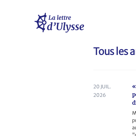
Tous les a
«
20 JUIL.
p
2026
d
M
p
a
"