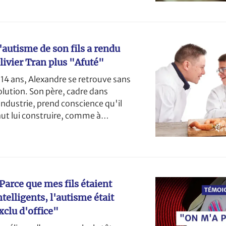
'autisme de son fils a rendu
livier Tran plus "Afuté"
 14 ans, Alexandre se retrouve sans
olution. Son père, cadre dans
'industrie, prend conscience qu'il
aut lui construire, comme à
'autres, une place dans le monde
rdinaire.
Parce que mes fils étaient
ntelligents, l'autisme était
xclu d'office"