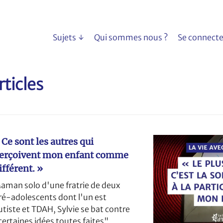
Sujets
Qui sommes nous ?
Se connecte
rticles
 Ce sont les autres qui
erçoivent mon enfant comme
ifférent. »
aman solo d'une fratrie de deux
ré-adolescents dont l'un est
utiste et TDAH, Sylvie se bat contre
certaines idées toutes faites".