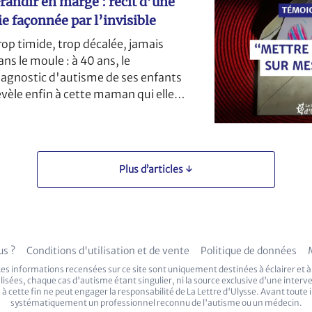
randir en marge : récit d’une
ie façonnée par l’invisible
rop timide, trop décalée, jamais
ans le moule : à 40 ans, le
iagnostic d'autisme de ses enfants
évèle enfin à cette maman qui elle
st vraiment.
Plus d’articles ↓
s ?
Conditions d'utilisation et de vente
Politique de données
es informations recensées sur ce site sont uniquement destinées à éclairer et à o
isées, chaque cas d'autisme étant singulier, ni la source exclusive d'une inter
on à cette fin ne peut engager la responsabilité de La Lettre d'Ulysse. Avant toute
systématiquement un professionnel reconnu de l'autisme ou un médecin.