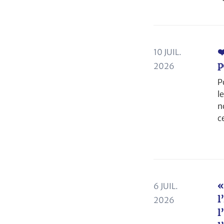
❤
10 JUIL.
p
2026
P
l
n
c
«
6 JUIL.
l
2026
l