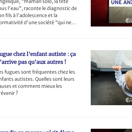
ngélique, "maman solo, la tête
ous l'eau", raconte le diagnostic de
on fils à l'adolescence et la
ormativité d'une société "qui ne
ait pas de cadeaux aux
euroatypiques".
ugue chez l'enfant autiste : ça
'arrive pas qu'aux autres !
es fugues sont fréquentes chez les
nfants autistes. Quelles sont leurs
auses et comment mieux les
révenir ?