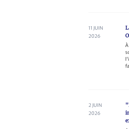
L
11 JUIN
O
2026
À
s
l
f
d
o
"
2 JUIN
i
2026
e