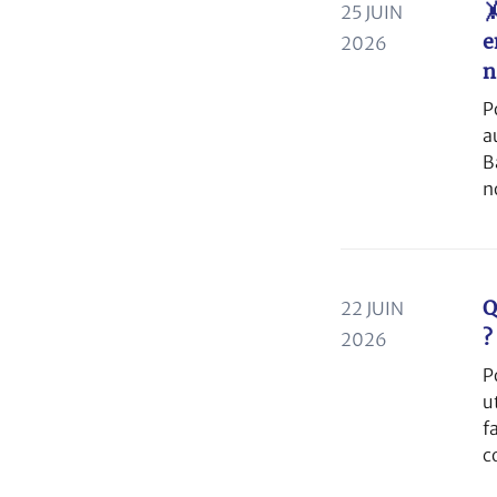

25 JUIN
e
2026
n
P
a
B
n
Q
22 JUIN
?
2026
P
u
f
c