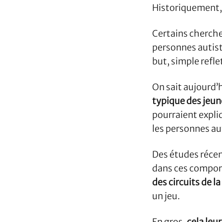
Historiquement, 
Certains cherche
personnes autist
but, simple refl
On sait aujourd’
typique des jeun
pourraient expli
les personnes au
Des études récen
dans ces compor
des circuits de 
un jeu.
En gros,
cela leu