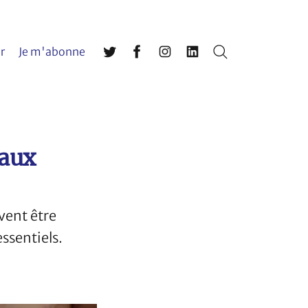
r
Je m'abonne
Rechercher
Twitter
Facebook
Instagram
LinkedIn
 aux
vent être
ssentiels.