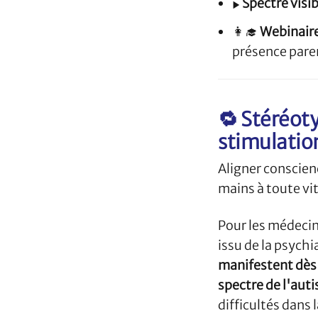
▶️
Spectre visib
👩‍🎓
Webinaire
présence paren
🔁 Stéréot
stimulation
Aligner conscien
mains à toute vi
Pour les médecins
issu de la psych
manifestent dès 
spectre de l'auti
difficultés dans 