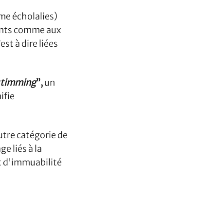
me écholalies)
fants comme aux
est à dire liées
stimming
”,
un
nifie
utre catégorie de
e liés à la
et d'immuabilité