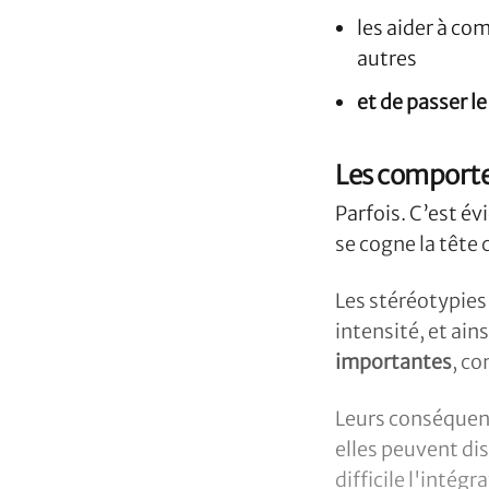
les aider à co
autres
et de passer 
Les comportem
Parfois. C’est 
se cogne la tête
Les stéréotypies
intensité, et ain
importantes
, co
Leurs conséquenc
elles peuvent dis
difficile l'intég