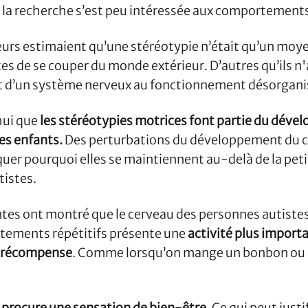
la recherche s’est peu intéressée aux comportements 
urs estimaient qu’une stéréotypie n’était qu’un moye
es de se couper du monde extérieur. D’autres qu’ils n
et d’un système nerveux au fonctionnement désorgani
hui que
les stéréotypies motrices font partie du dév
es enfants.
Des perturbations du développement du 
quer pourquoi elles se maintiennent au-delà de la pet
tistes.
tes ont montré que le cerveau des personnes autiste
tements répétitifs présente une
activité plus import
la récompense
. Comme lorsqu’on mange un bonbon ou q
r procure une sensation de bien-être.
Ce qui peut justif