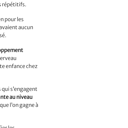
répétitifs.
n pour les
'avaient aucun
sé.
eloppement
cerveau
ite enfance chez
s qui s’engagent
ante au niveau
ue l’on gagne à
ier les