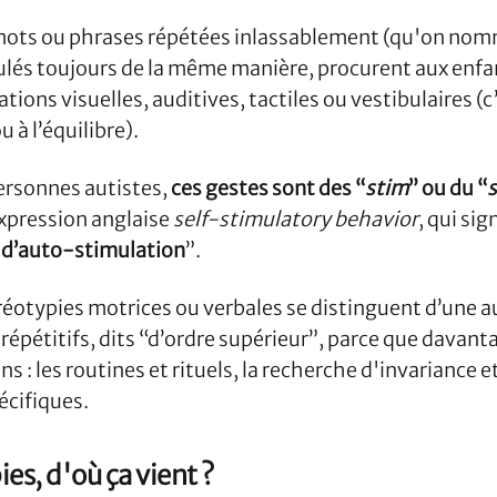
ots ou phrases répétées inlassablement (qu'on nom
ulés toujours de la même manière, procurent aux en
tions visuelles, auditives, tactiles ou vestibulaires (c’
à l’équilibre).
ersonnes autistes,
ces gestes sont des “
stim
” ou du “
expression anglaise
self-stimulatory behavior
, qui sig
d’auto-stimulation
”.
réotypies motrices ou verbales se distinguent d’une a
pétitifs, dits “d’ordre supérieur”, parce que davantag
s : les routines et rituels, la recherche d'invariance 
pécifiques.
ies, d'où ça vient ?