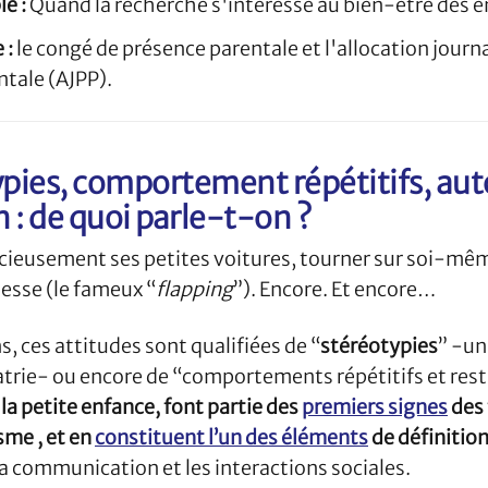
le :
Quand la recherche s'intéresse au bien-être des e
 :
le congé de présence parentale et l'allocation journa
tale (AJPP).
ypies, comportement répétitifs, au
 : de quoi parle-t-on ?
cieusement ses petites voitures, tourner sur soi-mêm
tesse (le fameux “
flapping
”). Encore. Et encore…
, ces attitudes sont qualifiées de “
stéréotypies
” -un
iatrie- ou encore de “comportements répétitifs et rest
la petite enfance, font partie des
premiers signes
des 
sme , et en
constituent l’un des éléments
de définitio
la communication et les interactions sociales.