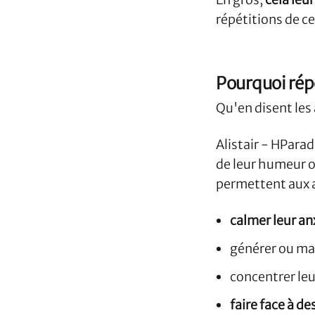
répétitions de 
Pourquoi rép
Qu'en disent le
Alistair - HPara
de leur humeur o
permettent aux a
calmer leur an
générer ou mai
concentrer leu
faire face à d