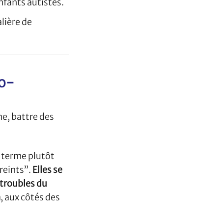
nfants autistes.
lière de
to-
e, battre des
 terme plutôt
reints”.
Elles se
troubles du
n
, aux côtés des