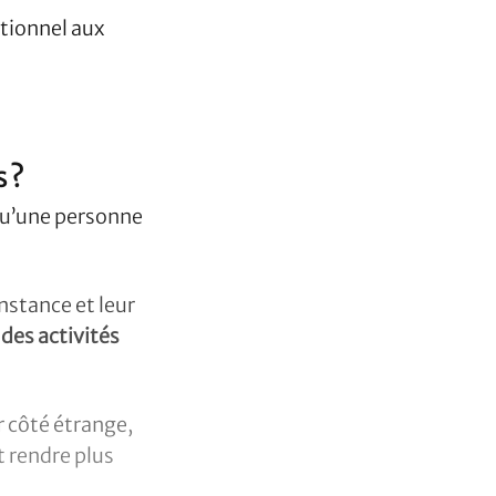
otionnel aux
 ?
qu’une personne
nstance et leur
 des activités
r côté étrange,
t rendre plus