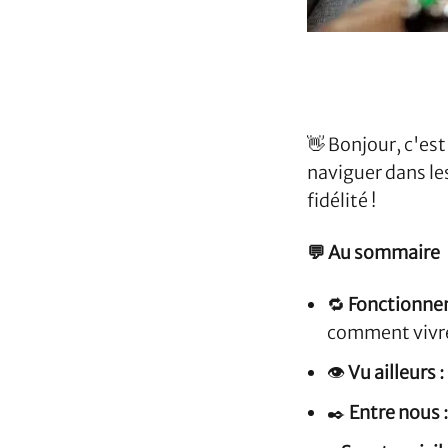
👋 Bonjour, c'es
naviguer dans le
fidélité !
💬 Au sommaire
🔁
Fonctionnem
comment vivre
👁️
Vu ailleurs :
✒️
Entre nous 