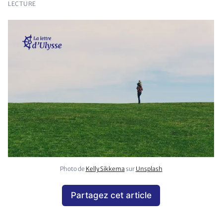
LECTURE
Photo de 
Kelly Sikkema
 sur 
Unsplash
Partagez cet article