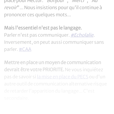
place pour Hector. "
Bonjour
", "
Merci
", "
Au
revoir
"... Nous insistions pour qu'il continue à
prononcer ces quelques mots...
Mais l'essentiel n'est pas le langage.
Parler n'est pas communiquer.
#Echolalie
.
Inversement, on peut aussi communiquer sans
parler.
#CAA
Mettre en place un moyen de communication
devrait être votre PRIORITE.
Ne vous inquiétez
pas de savoir si
la mise en place du PECS
ou d'un
autre outil de communication alternative risque
de retarder l'apparition du langage... C'est
secondaire.