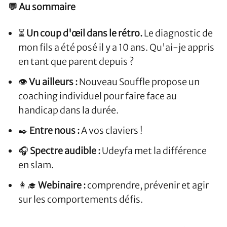
💬 Au sommaire
⏳
Un coup d'œil dans le rétro.
Le diagnostic de
mon fils a été posé il y a 10 ans. Qu'ai-je appris
en tant que parent depuis ?
👁️
Vu ailleurs :
Nouveau Souffle propose un
coaching individuel pour faire face au
handicap dans la durée.
✒️
Entre nous :
A vos claviers !
🎧
Spectre audible :
Udeyfa met la différence
en slam.
👩‍🎓
Webinaire :
comprendre, prévenir et agir
sur les comportements défis.