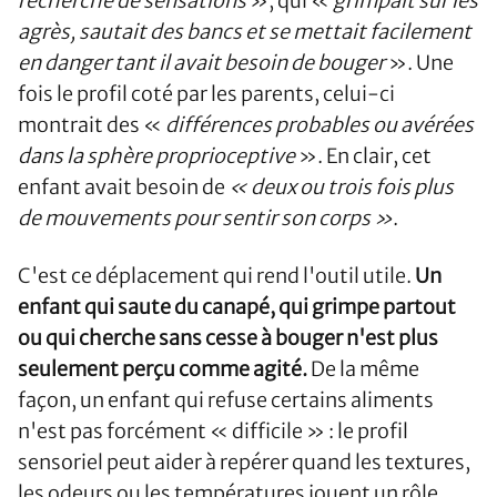
recherche de sensations
», qui «
grimpait sur les
agrès, sautait des bancs et se mettait facilement
en danger tant il avait besoin de bouger
». Une
fois le profil coté par les parents, celui-ci
montrait des «
différences probables ou avérées
dans la sphère proprioceptive
». En clair, cet
enfant avait besoin de
« deux ou trois fois plus
de mouvements pour sentir son corps »
.
C'est ce déplacement qui rend l'outil utile.
Un
enfant qui saute du canapé, qui grimpe partout
ou qui cherche sans cesse à bouger n'est plus
seulement perçu comme agité.
De la même
façon, un enfant qui refuse certains aliments
n'est pas forcément « difficile » : le profil
sensoriel peut aider à repérer quand les textures,
les odeurs ou les températures jouent un rôle